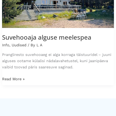
Suvehooaja alguse meelespea
Info
,
Uudised
/ By
L A
Prangliresto suvehooaeg ei alga korraga täistuuridel – juuni
alguses ootame külalisi nädalavahetustel, kuni jaanipäeva
vaibid toovad päris saaresuve saginad.
Read More »